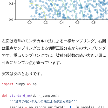
左図は通常のモンテカルロ法による一様サンプリング、右図
は重点サンプリングによる切断正規分布からのサンプリング
です。重点サンプリングでは、被積分関数の値が大きい原点
付近にサンプル点が寄っています。
実装は次のとおりです。
import
 numpy 
as
 np
def
 standard_mc
(d, n_samples):
    """通常のモンテカルロ法による多次元積分"""
    samples 
=
 np.random.uniform(
0
, 
1
, (n_samples, d))