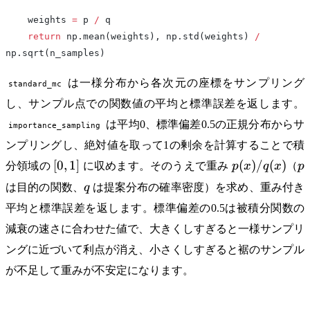
    weights 
=
 p 
/
 q
    return
 np.mean(weights), np.std(weights) 
/
np.sqrt(n_samples)
は一様分布から各次元の座標をサンプリング
standard_mc
し、サンプル点での関数値の平均と標準誤差を返します。
は平均0、標準偏差0.5の正規分布からサ
importance_sampling
ンプリングし、絶対値を取って1の剰余を計算することで積
[0,1]
p(x)/q(x)
p
[
0
,
1
]
(
)
/
(
)
分領域の
に収めます。そのうえで重み
p
x
q
x
（
p
q
は目的の関数、
q
は提案分布の確率密度）を求め、重み付き
平均と標準誤差を返します。標準偏差の0.5は被積分関数の
減衰の速さに合わせた値で、大きくしすぎると一様サンプリ
ングに近づいて利点が消え、小さくしすぎると裾のサンプル
が不足して重みが不安定になります。