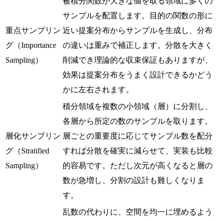
被積分関数が大きな値を取る領域に多くの
サンプルを配置します。目的の関数の形に
重点サンプリン
近い提案分布からサンプルを生成し、分布
グ（Importance
の違いは重みで補正します。分散を大きく
Sampling）
削減でき理論的な収束保証もありますが、
効果は提案分布をうまく設計できるかどう
かに左右されます。
積分領域を複数の小領域（層）に分割し、
各層から所定の数のサンプルを取ります。
層化サンプリン
層ごとの重要度に応じてサンプル数を配分
グ（Stratified
すれば分散を確実に減らせて、実装も比較
Sampling）
的容易です。ただし次元が高くなると層の
数が急増し、分割の設計も難しくなりま
す。
乱数の代わりに、空間を均一に埋めるよう