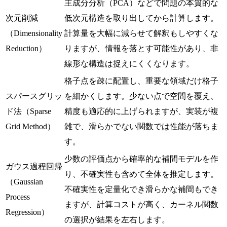
主成分分析（PCA）などで問題の本質的な
次元削減
低次元構造を取り出してから計算します。
（Dimensionality
計算量を大幅に減らせて解釈もしやすくな
Reduction）
りますが、情報を落とす可能性があり、非
線形な構造は捉えにくくなります。
格子点を疎に配置し、重要な領域だけ格子
スパースグリッ
を細かくします。少ない点で空間を覆え、
ド法（Sparse
精度も適応的に上げられますが、実装が複
Grid Method）
雑で、滑らかでない関数では性能が落ちま
す。
少数の評価点から確率的な補間モデルを作
ガウス過程回帰
り、不確実性も含めて全体を推定します。
（Gaussian
不確実性を定量化でき滑らかな補間もでき
Process
ますが、計算コストが高く、カーネル関数
Regression）
の選択が結果を左右します。