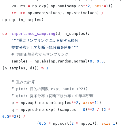
    values 
=
 np.exp(
-
np.sum(samples
**
2
, 
axis
=
1
))
    return
 np.mean(values), np.std(values) 
/
np.sqrt(n_samples)
def
 importance_sampling
(d, n_samples):
    """重点サンプリングによる多次元積分
    提案分布として切断正規分布を使用"""
    # 切断正規分布からサンプリング
    samples 
=
 np.abs(np.random.normal(
0
, 
0.5
, 
(n_samples, d))) 
%
 1
    # 重みの計算
    # p(x): 目的の関数 exp(-sum(x_i^2))
    # q(x): 提案分布（切断正規分布）の確率密度
    p 
=
 np.exp(
-
np.sum(samples
**
2
, 
axis
=
1
))
    q 
=
 np.prod(np.exp(
-
(samples 
-
 0
)
**
2
 /
 (
2
 *
0.5
**
2
)) 
/
               (
0.5
 *
 np.sqrt(
2
 *
 np.pi)), 
axis
=
1
)