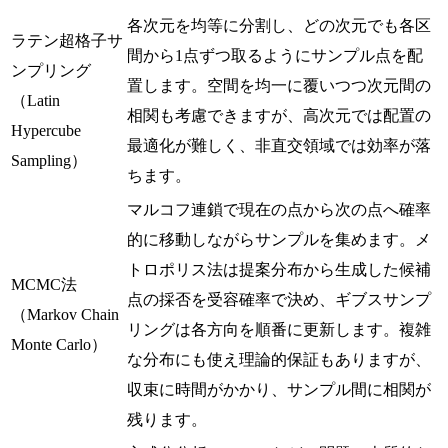
各次元を均等に分割し、どの次元でも各区
ラテン超格子サ
間から1点ずつ取るようにサンプル点を配
ンプリング
置します。空間を均一に覆いつつ次元間の
（Latin
相関も考慮できますが、高次元では配置の
Hypercube
最適化が難しく、非直交領域では効率が落
Sampling）
ちます。
マルコフ連鎖で現在の点から次の点へ確率
的に移動しながらサンプルを集めます。メ
トロポリス法は提案分布から生成した候補
MCMC法
点の採否を受容確率で決め、ギブスサンプ
（Markov Chain
リングは各方向を順番に更新します。複雑
Monte Carlo）
な分布にも使え理論的保証もありますが、
収束に時間がかかり、サンプル間に相関が
残ります。