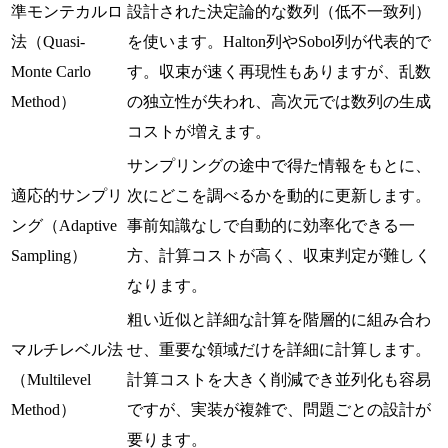
準モンテカルロ
設計された決定論的な数列（低不一致列）
法（Quasi-
を使います。Halton列やSobol列が代表的で
Monte Carlo
す。収束が速く再現性もありますが、乱数
Method）
の独立性が失われ、高次元では数列の生成
コストが増えます。
サンプリングの途中で得た情報をもとに、
適応的サンプリ
次にどこを調べるかを動的に更新します。
ング（Adaptive
事前知識なしで自動的に効率化できる一
Sampling）
方、計算コストが高く、収束判定が難しく
なります。
粗い近似と詳細な計算を階層的に組み合わ
マルチレベル法
せ、重要な領域だけを詳細に計算します。
（Multilevel
計算コストを大きく削減でき並列化も容易
Method）
ですが、実装が複雑で、問題ごとの設計が
要ります。