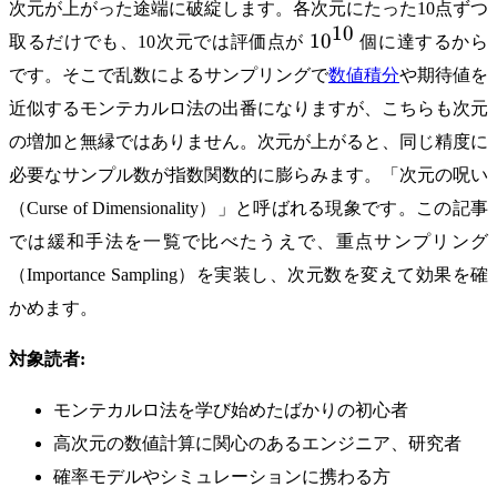
次元が上がった途端に破綻します。各次元にたった10点ずつ
10
10^{10}
1
0
取るだけでも、10次元では評価点が
個に達するから
です。そこで乱数によるサンプリングで
数値積分
や期待値を
近似するモンテカルロ法の出番になりますが、こちらも次元
の増加と無縁ではありません。次元が上がると、同じ精度に
必要なサンプル数が指数関数的に膨らみます。「次元の呪い
（Curse of Dimensionality）」と呼ばれる現象です。この記事
では緩和手法を一覧で比べたうえで、重点サンプリング
（Importance Sampling）を実装し、次元数を変えて効果を確
かめます。
対象読者:
モンテカルロ法を学び始めたばかりの初心者
高次元の数値計算に関心のあるエンジニア、研究者
確率モデルやシミュレーションに携わる方