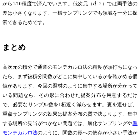
d
から1/10程度で済んでいます。低次元（
d
=2）では両手法の
差は小さくなります。一様サンプリングでも領域を十分に探
索できるためです。
まとめ
高次元の積分で通常のモンテカルロ法の精度が頭打ちになっ
たら、まず被積分関数がどこに集中しているかを確かめる価
値があります。今回の題材のように集中する場所が分かって
いる問題なら、その形に合わせた提案分布を用意するだけ
で、必要なサンプル数を1桁近く減らせます。裏を返せば、
重点サンプリングの効果は提案分布の質で決まります。集中
する場所の見当がつかない問題では、層化サンプリングや
準
モンテカルロ法
のように、関数の形への依存が小さい手法か