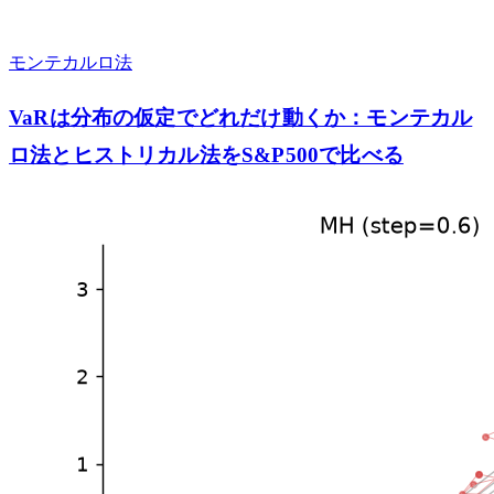
モンテカルロ法
VaRは分布の仮定でどれだけ動くか：モンテカル
ロ法とヒストリカル法をS&P500で比べる