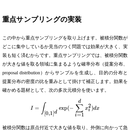
重点サンプリングの実装
この中から重点サンプリングを取り上げます。被積分関数が
どこに集中しているか見当のつく問題では効果が大きく、実
装も短く済むからです。重点サンプリングでは、被積分関数
が大きな値を取る領域に集まるような確率分布（提案分布、
proposal distribution）からサンプルを生成し、目的の分布と
提案分布の密度の比を重みとして掛けて補正します。効果を
確かめる題材として、次の多次元積分を使います。
d
I = \int_{[0,1]^d} \exp(-
∫
∑
2
=
exp
(
−
)
I
x
d
x
i
d
[
0
,
1
]
=
1
i
被積分関数は原点付近で大きな値を取り、外側に向かって急