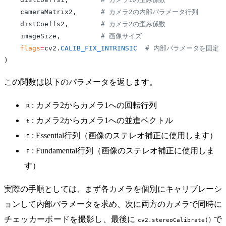
    cameraMatrix2,      
# カメラ2の内部パラメータ行列
    distCoeffs2,        
# カメラ2の歪み係数
    imageSize,          
# 画像サイズ
    flags
=
cv2.
CALIB_FIX_INTRINSIC
  # 内部パラメータを固定
)
この関数は以下のパラメータを返します。
: カメラ2からカメラ1への回転行列
R
: カメラ2からカメラ1への並進ベクトル
t
: Essential行列（画像のステレオ補正に使用します）
E
: Fundamental行列（画像のステレオ補正に使用しま
F
す）
実際の手順としては、まず各カメラを個別にキャリブレーシ
ョンして内部パラメータを求め、次に両方のカメラで同時に
チェッカーボードを撮影し、最後に
で
cv2.stereoCalibrate()