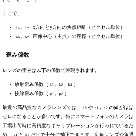
| 0   0   1  |
ここで、
,
: x方向とy方向の焦点距離（ピクセル単位）
fx
fy
,
: 画像中心（主点）の座標（ピクセル単位）
cx
cy
歪み係数
レンズの歪みは以下の係数で表現されます。
放射歪み係数（
,
,
）
k1
k2
k3
接線歪み係数（
,
）
p1
p2
最近の高品質なカメラレンズでは、
や
,
の値がほぼ
k3
p1
p2
ゼロになることが多いです。特にスマートフォンのカメラは
工場出荷時に高精度なキャリブレーションが行われているた
め、
と
だけで十分に補正できます。広角レンズや魚眼
k1
k2