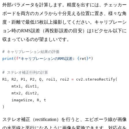
外部パラメータを計算します。精度を出すには、チェッカー
ボードを両方のカメラから十分見える位置に置き、様々な角
度・距離で最低15枚以上撮影してください。キャリブレーシ
ョン時のRMS誤差（再投影誤差の目安）は1ピクセル以下に
収まっているのが望ましいです。
# キャリブレーション結果の評価
print
(
f
"キャリブレーションのRMS誤差: 
{
ret
}
"
)
# ステレオ補正行列の計算
R1, R2, P1, P2, Q, roi1, roi2 
=
 cv2.stereoRectify(
    mtx1, dist1,
    mtx2, dist2,
    imageSize, R, t
)
ステレオ補正（rectification）を行うと、エピポーラ線が画像
の水平線と平行になるように画像を変換できます。対応点を