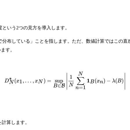
度という2つの見方を導入します。
で分布している」ことを指します。ただ、数値計算ではこの直
います。
N
D_N^*(x_1,\ldots,x_N) = 
1
∑
∗
1
(
,
…
,
)
=
sup
(
)
−
(
)
1
D
x
x
x
λ
B
N
B
n
N
∈
N
B
B
=
1
n
を計算します。