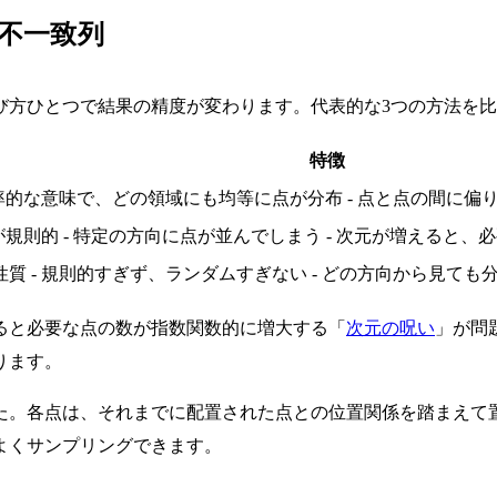
低不一致列
び方ひとつで結果の精度が変わります。代表的な3つの方法を
特徴
 確率的な意味で、どの領域にも均等に点が分布 - 点と点の間に
配置が規則的 - 特定の方向に点が並んでしまう - 次元が増える
性質 - 規則的すぎず、ランダムすぎない - どの方向から見て
ると必要な点の数が指数関数的に増大する「
次元の呪い
」が問
ります。
た。各点は、それまでに配置された点との位置関係を踏まえて
よくサンプリングできます。