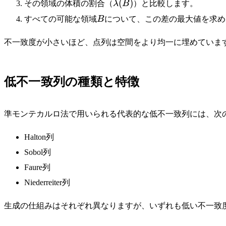
\lambda(B)
(
)
その領域の体積の割合（
λ
B
）と比較します。
\mathbf{1}_B(x_n)
B
すべての可能な領域
B
について、この差の最大値を求め
不一致度が小さいほど、点列は空間をより均一に埋めていま
低不一致列の種類と特徴
準モンテカルロ法で用いられる代表的な低不一致列には、次
Halton列
Sobol列
Faure列
Niederreiter列
生成の仕組みはそれぞれ異なりますが、いずれも低い不一致度を