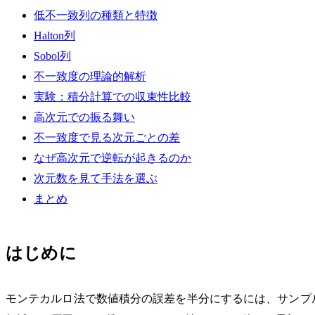
低不一致列の種類と特徴
Halton列
Sobol列
不一致度の理論的解析
実験：積分計算での収束性比較
高次元での振る舞い
不一致度で見る次元ごとの差
なぜ高次元で逆転が起きるのか
次元数を見て手法を選ぶ
まとめ
はじめに
モンテカルロ法で数値積分の誤差を半分にするには、サンプ