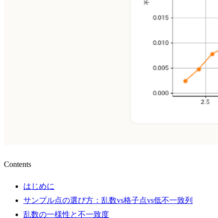
Contents
はじめに
サンプル点の選び方：乱数vs格子点vs低不一致列
乱数の一様性と不一致度