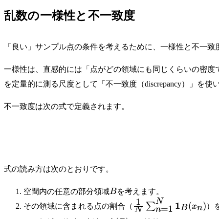
乱数の一様性と不一致度
「良い」サンプル点の条件を考えるために、一様性と不一致
一様性は、直感的には「点がどの領域にも同じくらいの密度
を定量的に測る尺度として「不一致度（discrepancy）」を使
不一致度は次の式で定義されます。
式の読み方は次のとおりです。
B
空間内の任意の部分領域
B
を考えます。
1
N
\frac{1}
1
(
)
∑
その領域に含まれる点の割合（
x
）
=
1
B
n
n
N
{N}\sum_{n=1}^N