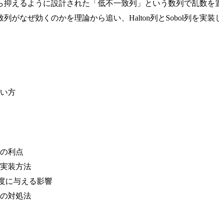
ら抑えるように設計された「低不一致列」という数列で乱数を
がなぜ効くのかを理論から追い、Halton列とSobol列を
い方
の利点
と実装方法
の精度に与える影響
の対処法