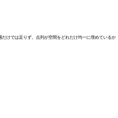
感だけでは足りず、点列が空間をどれだけ均一に埋めているか
\sup_{B \in \mathcal{B}} \left|\frac{1}{N}\sum_{