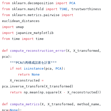
from
 sklearn.decomposition 
import
 PCA
from
 sklearn.manifold 
import
 TSNE
, trustworthiness
from
 sklearn.metrics.pairwise 
import
euclidean_distances
import
 umap
import
 japanize_matplotlib
from
 time 
import
 time
def
 compute_reconstruction_error
(X, X_transformed, 
pca):
    """PCAの再構成誤差を計算"""
    if
 not
 isinstance
(pca, 
PCA
):
        return
 None
    X_reconstructed 
=
pca.inverse_transform(X_transformed)
    return
 np.mean(np.square(X 
-
 X_reconstructed))
def
 compute_metrics
(X, X_transformed, method_name, 
pca
=
None
):