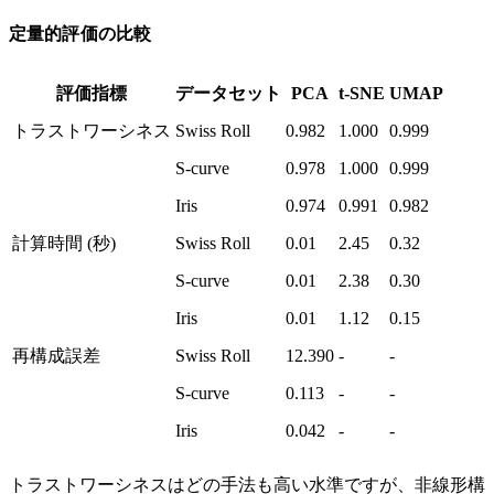
定量的評価の比較
評価指標
データセット
PCA
t-SNE
UMAP
トラストワーシネス
Swiss Roll
0.982
1.000
0.999
S-curve
0.978
1.000
0.999
Iris
0.974
0.991
0.982
計算時間 (秒)
Swiss Roll
0.01
2.45
0.32
S-curve
0.01
2.38
0.30
Iris
0.01
1.12
0.15
再構成誤差
Swiss Roll
12.390
-
-
S-curve
0.113
-
-
Iris
0.042
-
-
トラストワーシネスはどの手法も高い水準ですが、非線形構