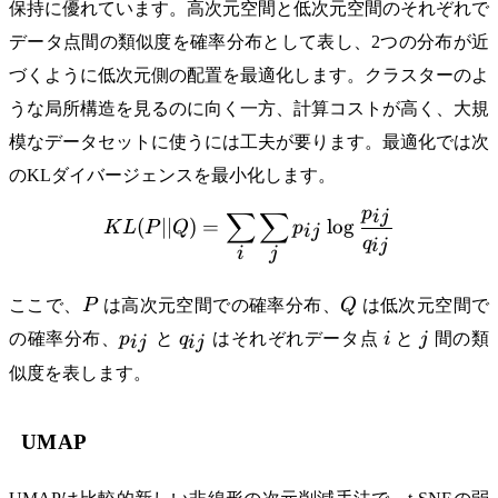
保持に優れています。高次元空間と低次元空間のそれぞれで
データ点間の類似度を確率分布として表し、2つの分布が近
づくように低次元側の配置を最適化します。クラスターのよ
うな局所構造を見るのに向く一方、計算コストが高く、大規
模なデータセットに使うには工夫が要ります。最適化では次
のKLダイバージェンスを最小化します。
p
∑
∑
ij
KL(P||Q) = \sum_{i}\sum_
(
∣∣
)
=
lo
g
K
L
P
Q
p
ij
q
ij
i
j
P
Q
ここで、
P
は高次元空間での確率分布、
Q
は低次元空間で
p_{ij}
q_{ij}
i
j
の確率分布、
p
と
q
はそれぞれデータ点
i
と
j
間の類
ij
ij
似度を表します。
UMAP