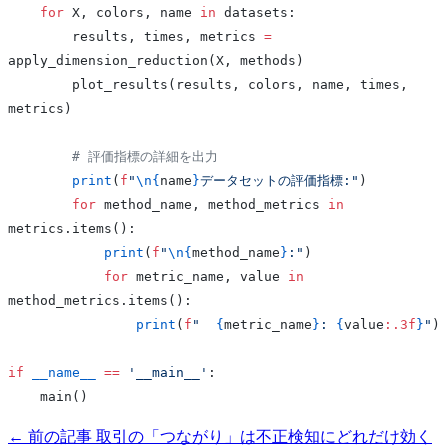
    for
 X, colors, name 
in
 datasets:
        results, times, metrics 
=
apply_dimension_reduction(X, methods)
        plot_results(results, colors, name, times, 
metrics)
        # 評価指標の詳細を出力
        print
(
f
"
\n{
name
}
データセットの評価指標:"
)
        for
 method_name, method_metrics 
in
metrics.items():
            print
(
f
"
\n{
method_name
}
:"
)
            for
 metric_name, value 
in
method_metrics.items():
                print
(
f
"  
{
metric_name
}
: 
{
value
:.3f
}
"
)
if
 __name__
 ==
 '__main__'
:
    main()
← 前の記事
取引の「つながり」は不正検知にどれだけ効く