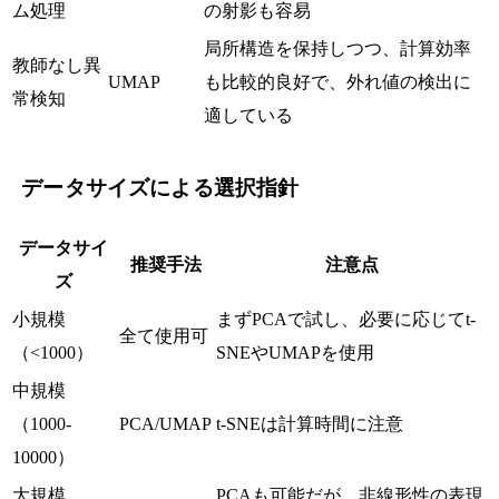
ム処理
の射影も容易
局所構造を保持しつつ、計算効率
教師なし異
UMAP
も比較的良好で、外れ値の検出に
常検知
適している
データサイズによる選択指針
データサイ
推奨手法
注意点
ズ
小規模
まずPCAで試し、必要に応じてt-
全て使用可
（<1000）
SNEやUMAPを使用
中規模
（1000-
PCA/UMAP
t-SNEは計算時間に注意
10000）
大規模
PCAも可能だが、非線形性の表現