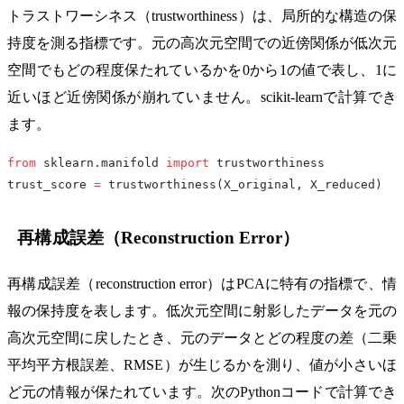
トラストワーシネス（trustworthiness）は、局所的な構造の保
持度を測る指標です。元の高次元空間での近傍関係が低次元
空間でもどの程度保たれているかを0から1の値で表し、1に
近いほど近傍関係が崩れていません。scikit-learnで計算でき
ます。
from
 sklearn.manifold 
import
 trustworthiness
trust_score 
=
 trustworthiness(X_original, X_reduced)
再構成誤差（Reconstruction Error）
再構成誤差（reconstruction error）はPCAに特有の指標で、情
報の保持度を表します。低次元空間に射影したデータを元の
高次元空間に戻したとき、元のデータとどの程度の差（二乗
平均平方根誤差、RMSE）が生じるかを測り、値が小さいほ
ど元の情報が保たれています。次のPythonコードで計算でき