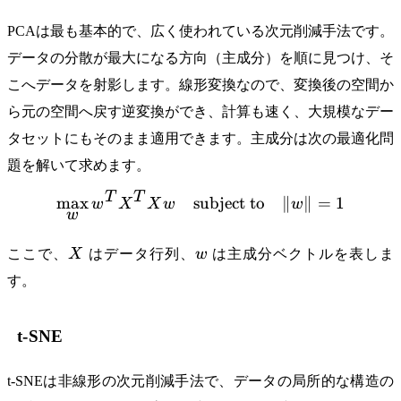
PCAは最も基本的で、広く使われている次元削減手法です。
データの分散が最大になる方向（主成分）を順に見つけ、そ
こへデータを射影します。線形変換なので、変換後の空間か
ら元の空間へ戻す逆変換ができ、計算も速く、大規模なデー
タセットにもそのまま適用できます。主成分は次の最適化問
題を解いて求めます。
T
T
max
subject to
\max_{w} w^T X^T X w \qu
∥
∥
=
1
w
X
X
w
w
w
X
w
ここで、
X
はデータ行列、
w
は主成分ベクトルを表しま
す。
t-SNE
t-SNEは非線形の次元削減手法で、データの局所的な構造の