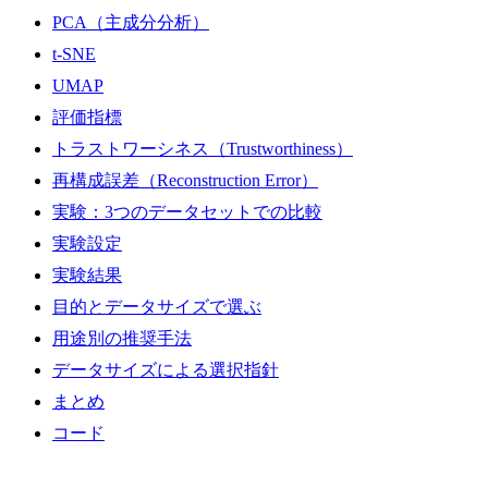
PCA（主成分分析）
t-SNE
UMAP
評価指標
トラストワーシネス（Trustworthiness）
再構成誤差（Reconstruction Error）
実験：3つのデータセットでの比較
実験設定
実験結果
目的とデータサイズで選ぶ
用途別の推奨手法
データサイズによる選択指針
まとめ
コード