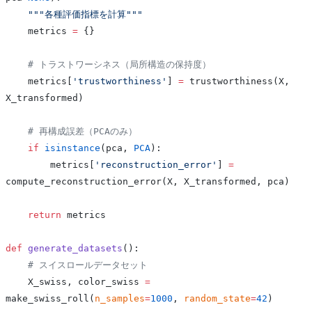
    """各種評価指標を計算"""
    metrics 
=
 {}
    # トラストワーシネス（局所構造の保持度）
    metrics[
'trustworthiness'
] 
=
 trustworthiness(X, 
X_transformed)
    # 再構成誤差（PCAのみ）
    if
 isinstance
(pca, 
PCA
):
        metrics[
'reconstruction_error'
] 
=
compute_reconstruction_error(X, X_transformed, pca)
    return
 metrics
def
 generate_datasets
():
    # スイスロールデータセット
    X_swiss, color_swiss 
=
make_swiss_roll(
n_samples
=
1000
, 
random_state
=
42
)