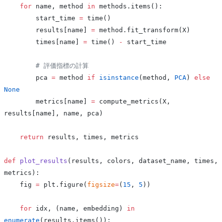
    for
 name, method 
in
 methods.items():
        start_time 
=
 time()
        results[name] 
=
 method.fit_transform(X)
        times[name] 
=
 time() 
-
 start_time
        # 評価指標の計算
        pca 
=
 method 
if
 isinstance
(method, 
PCA
) 
else
None
        metrics[name] 
=
 compute_metrics(X, 
results[name], name, pca)
    return
 results, times, metrics
def
 plot_results
(results, colors, dataset_name, times, 
metrics):
    fig 
=
 plt.figure(
figsize
=
(
15
, 
5
))
    for
 idx, (name, embedding) 
in
enumerate
(results.items()):