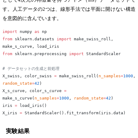
す。人工データの2つは、線形手法では平面に開けない構造
を意図的に含んでいます。
import
 numpy 
as
 np
from
 sklearn.datasets 
import
 make_swiss_roll, 
make_s_curve, load_iris
from
 sklearn.preprocessing 
import
 StandardScaler
# データセットの生成と前処理
X_swiss, color_swiss 
=
 make_swiss_roll(
n_samples
=
1000
, 
random_state
=
42
)
X_s_curve, color_s_curve 
=
make_s_curve(
n_samples
=
1000
, 
random_state
=
42
)
iris 
=
 load_iris()
X_iris 
=
 StandardScaler().fit_transform(iris.data)
実験結果