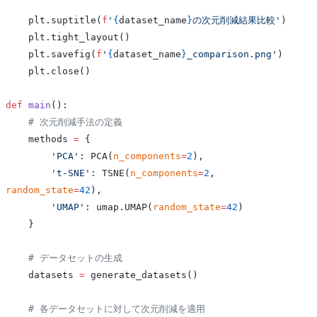
    plt.suptitle(
f
'
{
dataset_name
}
の次元削減結果比較'
)
    plt.tight_layout()
    plt.savefig(
f
'
{
dataset_name
}
_comparison.png'
)
    plt.close()
def
 main
():
    # 次元削減手法の定義
    methods 
=
 {
        'PCA'
: PCA(
n_components
=
2
),
        't-SNE'
: TSNE(
n_components
=
2
, 
random_state
=
42
),
        'UMAP'
: umap.UMAP(
random_state
=
42
)
    }
    # データセットの生成
    datasets 
=
 generate_datasets()
    # 各データセットに対して次元削減を適用