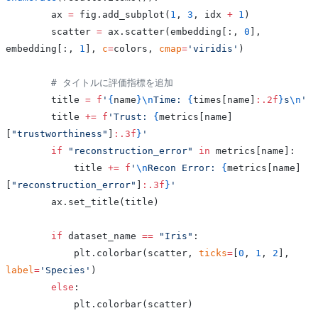
        ax 
=
 fig.add_subplot(
1
, 
3
, idx 
+
 1
)
        scatter 
=
 ax.scatter(embedding[:, 
0
], 
embedding[:, 
1
], 
c
=
colors, 
cmap
=
'viridis'
)
        # タイトルに評価指標を追加
        title 
=
 f
'
{
name
}\n
Time: 
{
times[name]
:.2f
}
s
\n
'
        title 
+=
 f
'Trust: 
{
metrics[name]
[
"trustworthiness"
]
:.3f
}
'
        if
 "reconstruction_error"
 in
 metrics[name]:
            title 
+=
 f
'
\n
Recon Error: 
{
metrics[name]
[
"reconstruction_error"
]
:.3f
}
'
        ax.set_title(title)
        if
 dataset_name 
==
 "Iris"
:
            plt.colorbar(scatter, 
ticks
=
[
0
, 
1
, 
2
], 
label
=
'Species'
)
        else
:
            plt.colorbar(scatter)