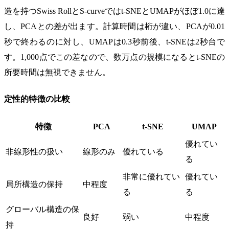
造を持つSwiss RollとS-curveではt-SNEとUMAPがほぼ1.0に達
し、PCAとの差が出ます。計算時間は桁が違い、PCAが0.01
秒で終わるのに対し、UMAPは0.3秒前後、t-SNEは2秒台で
す。1,000点でこの差なので、数万点の規模になるとt-SNEの
所要時間は無視できません。
定性的特徴の比較
特徴
PCA
t-SNE
UMAP
優れてい
非線形性の扱い
線形のみ
優れている
る
非常に優れてい
優れてい
局所構造の保持
中程度
る
る
グローバル構造の保
良好
弱い
中程度
持