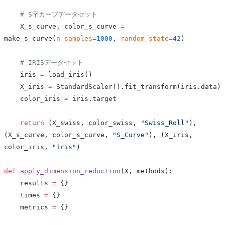
    # S字カーブデータセット
    X_s_curve, color_s_curve 
=
make_s_curve(
n_samples
=
1000
, 
random_state
=
42
)
    # IRISデータセット
    iris 
=
 load_iris()
    X_iris 
=
 StandardScaler().fit_transform(iris.data)
    color_iris 
=
 iris.target
    return
 (X_swiss, color_swiss, 
"Swiss_Roll"
), 
(X_s_curve, color_s_curve, 
"S_Curve"
), (X_iris, 
color_iris, 
"Iris"
)
def
 apply_dimension_reduction
(X, methods):
    results 
=
 {}
    times 
=
 {}
    metrics 
=
 {}