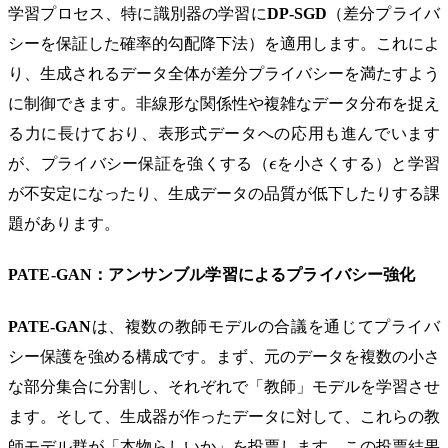
学習プロセス、特に識別器の学習に
DP-SGD
（差分プライバ
シーを保証した確率的勾配降下法）を適用します。これによ
り、生成されるデータ全体が差分プライバシーを満たすよう
に制御できます。非線形な関係性や複雑なデータ分布を捉え
る力に長けており、表形式データへの応用も進んでいます
\epsilon
が、プライバシー保証を強くする（
ϵ
を小さくする）と学習
が不安定になったり、生成データの品質が低下したりする課
題があります。
PATE-GAN：アンサンブル学習によるプライバシー強化
PATE-GAN
は、複数の教師モデルの合議を通じてプライバ
シー保護を強める構成です。まず、元のデータを複数の小さ
な部分集合に分割し、それぞれで「教師」モデルを学習させ
ます。そして、生成器が作ったデータに対して、これらの教
師モデル群が「本物らしいか」を投票します。この投票結果