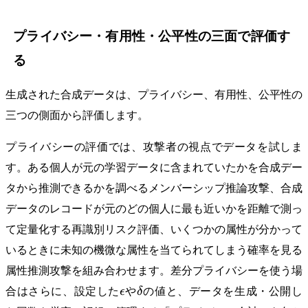
プライバシー・有用性・公平性の三面で評価す
る
生成された合成データは、プライバシー、有用性、公平性の
三つの側面から評価します。
プライバシーの評価では、攻撃者の視点でデータを試しま
す。ある個人が元の学習データに含まれていたかを合成デー
タから推測できるかを調べるメンバーシップ推論攻撃、合成
データのレコードが元のどの個人に最も近いかを距離で測っ
て定量化する再識別リスク評価、いくつかの属性が分かって
いるときに未知の機微な属性を当てられてしまう確率を見る
属性推測攻撃を組み合わせます。差分プライバシーを使う場
\epsilon
\delta
合はさらに、設定した
ϵ
や
δ
の値と、データを生成・公開し