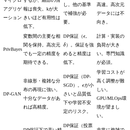
マイクロ
するが、細部の情
し。他の基準
高速。高次元
アグリゲ
報は喪失。kが大
で補強が必
データには不
ーション
きいほど有用性は
要。
向き。
低下。
\epsilon
\delta
変数間の主要な相
DP保証（
ϵ
,
計算・実装の
関を保持。高次元
δ
）。保証を強
負荷が大き
PrivBayes
でも一定の精度を
めると精度は
い。専門知識
期待できる。
低下。
が必須。
学習コストが
DP保証（DP-
非線形・複雑な分
高く調整が難
\epsilon
SGD）。
ϵ
が小
布の再現に強い。
しい。
DP-GAN
さいと品質低
十分なデータがあ
GPU/MLOps環
下や学習不安
れば高精度。
境が望まし
定のリスク。
い。
DP保証（投票
DP保証下で高い精
非常に複雑で