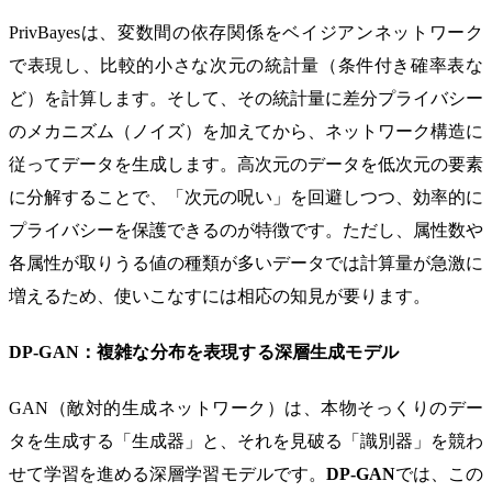
PrivBayesは、変数間の依存関係をベイジアンネットワーク
で表現し、比較的小さな次元の統計量（条件付き確率表な
ど）を計算します。そして、その統計量に差分プライバシー
のメカニズム（ノイズ）を加えてから、ネットワーク構造に
従ってデータを生成します。高次元のデータを低次元の要素
に分解することで、「次元の呪い」を回避しつつ、効率的に
プライバシーを保護できるのが特徴です。ただし、属性数や
各属性が取りうる値の種類が多いデータでは計算量が急激に
増えるため、使いこなすには相応の知見が要ります。
DP-GAN：複雑な分布を表現する深層生成モデル
GAN（敵対的生成ネットワーク）は、本物そっくりのデー
タを生成する「生成器」と、それを見破る「識別器」を競わ
せて学習を進める深層学習モデルです。
DP-GAN
では、この