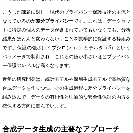
こうした課題に対し、現代のプライバシー保護技術の主流と
なっているのが
差分プライバシー
です。これは「データセッ
トに特定の個人のデータが含まれていてもいなくても、分析
結果がほとんど変わらない」ことを数学的に保証する枠組み
\epsilon
\delta
です。保証の強さはイプシロン（
ϵ
）とデルタ（
δ
）という
パラメータで制御され、これらの値が小さいほどプライバシ
ー保護のレベルは高くなります。
近年の研究開発は、統計モデルや深層生成モデルで高品質な
合成データを作りつつ、その生成過程に差分プライバシーを
組み込んで、データの有用性と理論的な安全性保証の両方を
確保する方向に進んでいます。
合成データ生成の主要なアプローチ