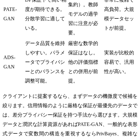
集約）。教師
PATE-
度が期待できる。
高負荷。大規
モデルの過学
GAN
分散学習に適して
模データセッ
習に注意が必
いる。
トが前提。
要。
データ品質を維持
厳密な数学的
しやすい。パラメ
保証はなし。
実装が比較的
ADS-
ータでプライバシ
他の評価指標
容易で、汎用
GAN
ーとのバランスを
との併用が前
性が高い。
調整可能。
提。
クライアントに提案するなら、まずデータの機微度で候補を
絞ります。信用情報のように厳格な保証が最優先のデータで
は、差分プライバシー保証を持つ手法から選びます。大規模
データと潤沢な計算資源があればPATE-GAN、一般的な表形
式データで変数間の構造を重視するならPrivBayes、複雑な