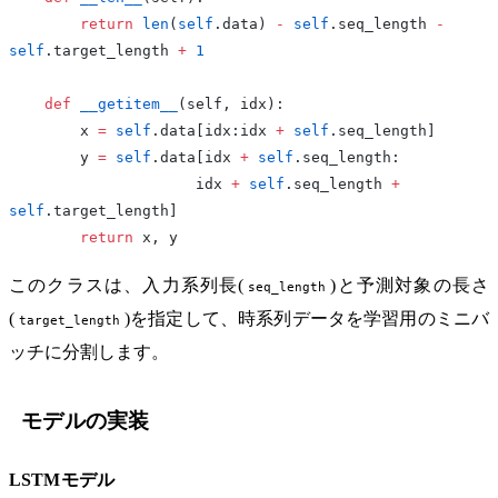
        return
 len
(
self
.data) 
-
 self
.seq_length 
-
self
.target_length 
+
 1
    def
 __getitem__
(self, idx):
        x 
=
 self
.data[idx:idx 
+
 self
.seq_length]
        y 
=
 self
.data[idx 
+
 self
.seq_length:
                     idx 
+
 self
.seq_length 
+
self
.target_length]
        return
 x, y
このクラスは、入力系列長(
)と予測対象の長さ
seq_length
(
)を指定して、時系列データを学習用のミニバ
target_length
ッチに分割します。
モデルの実装
LSTMモデル