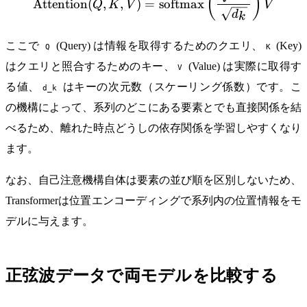
(
)
Attention
(
,
,
)
=
softmax
Q
K
V
V
d
k
ここで
(Query) は情報を取得するためのクエリ、
(Key)
Q
K
はクエリと照合するためのキー、
(Value) は実際に取得す
V
る値、
はキーの次元数（スケーリング係数）です。こ
d_k
の機構によって、系列のどこにある要素とでも直接関係を結
べるため、離れた時点どうしの依存関係を学習しやすくなり
ます。
なお、自己注意機構自体は要素の並び順を区別しないため、
Transformerは位置エンコーディングで系列内の位置情報をモ
デルに与えます。
正弦波データで両モデルを比較する