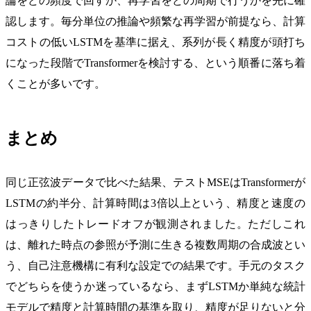
論をどの頻度で回すか、再学習をどの周期で行うかを先に確
認します。毎分単位の推論や頻繁な再学習が前提なら、計算
コストの低いLSTMを基準に据え、系列が長く精度が頭打ち
になった段階でTransformerを検討する、という順番に落ち着
くことが多いです。
まとめ
同じ正弦波データで比べた結果、テストMSEはTransformerが
LSTMの約半分、計算時間は3倍以上という、精度と速度の
はっきりしたトレードオフが観測されました。ただしこれ
は、離れた時点の参照が予測に生きる複数周期の合成波とい
う、自己注意機構に有利な設定での結果です。手元のタスク
でどちらを使うか迷っているなら、まずLSTMか単純な統計
モデルで精度と計算時間の基準を取り、精度が足りないと分