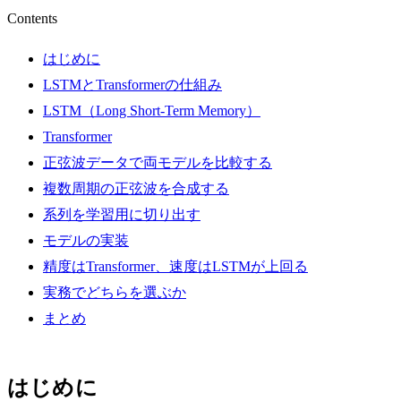
Contents
はじめに
LSTMとTransformerの仕組み
LSTM（Long Short-Term Memory）
Transformer
正弦波データで両モデルを比較する
複数周期の正弦波を合成する
系列を学習用に切り出す
モデルの実装
精度はTransformer、速度はLSTMが上回る
実務でどちらを選ぶか
まとめ
はじめに