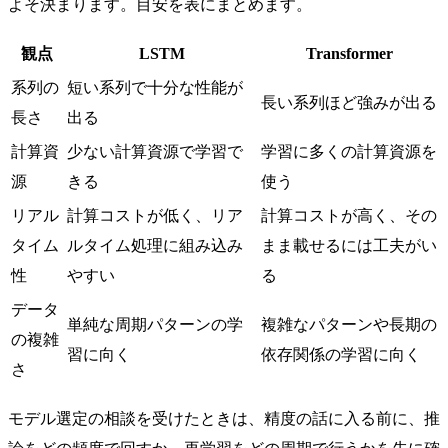
よそ決まります。目安を表にまとめます。
観点
LSTM
Transformer
系列の
短い系列で十分な性能が
長い系列ほど強みが出る
長さ
出る
計算資
少ない計算資源で学習で
学習に多くの計算資源を
源
きる
使う
リアル
計算コストが低く、リア
計算コストが高く、その
タイム
ルタイム処理に組み込み
まま載せるには工夫がい
性
やすい
る
データ
単純な周期パターンの学
複雑なパターンや長期の
の複雑
習に向く
依存関係の学習に向く
さ
モデル選定の相談を受けたときは、精度の話に入る前に、推