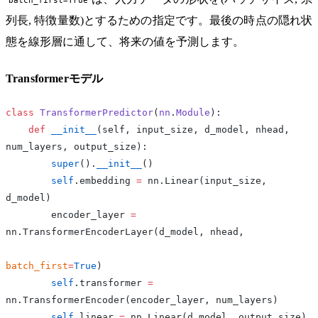
batch_first=True
列長, 特徴量数)とするための指定です。最後の時点の隠れ状
態を線形層に通して、将来の値を予測します。
Transformerモデル
class
 TransformerPredictor
(
nn
.
Module
):
    def
 __init__
(self, input_size, d_model, nhead, 
num_layers, output_size):
        super
().
__init__
()
        self
.embedding 
=
 nn.Linear(input_size, 
d_model)
        encoder_layer 
=
nn.TransformerEncoderLayer(d_model, nhead, 
batch_first
=
True
)
        self
.transformer 
=
nn.TransformerEncoder(encoder_layer, num_layers)
        self
.linear 
=
 nn.Linear(d_model, output_size)