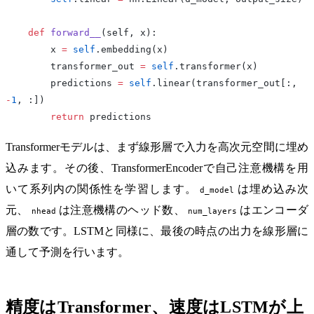
    def
 forward__
(self, x):
        x 
=
 self
.embedding(x)
        transformer_out 
=
 self
.transformer(x)
        predictions 
=
 self
.linear(transformer_out[:, 
-
1
, :])
        return
 predictions
Transformerモデルは、まず線形層で入力を高次元空間に埋め
込みます。その後、TransformerEncoderで自己注意機構を用
いて系列内の関係性を学習します。
は埋め込み次
d_model
元、
は注意機構のヘッド数、
はエンコーダ
nhead
num_layers
層の数です。LSTMと同様に、最後の時点の出力を線形層に
通して予測を行います。
精度はTransformer、速度はLSTMが上