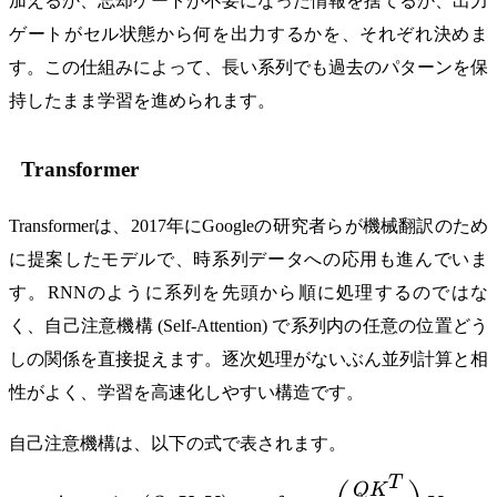
加えるか、忘却ゲートが不要になった情報を捨てるか、出力
ゲートがセル状態から何を出力するかを、それぞれ決めま
す。この仕組みによって、長い系列でも過去のパターンを保
持したまま学習を進められます。
Transformer
Transformerは、2017年にGoogleの研究者らが機械翻訳のため
に提案したモデルで、時系列データへの応用も進んでいま
す。RNNのように系列を先頭から順に処理するのではな
く、自己注意機構 (Self-Attention) で系列内の任意の位置どう
しの関係を直接捉えます。逐次処理がないぶん並列計算と相
性がよく、学習を高速化しやすい構造です。
自己注意機構は、以下の式で表されます。
T
\text{Attention}(Q, K, V
Q
K