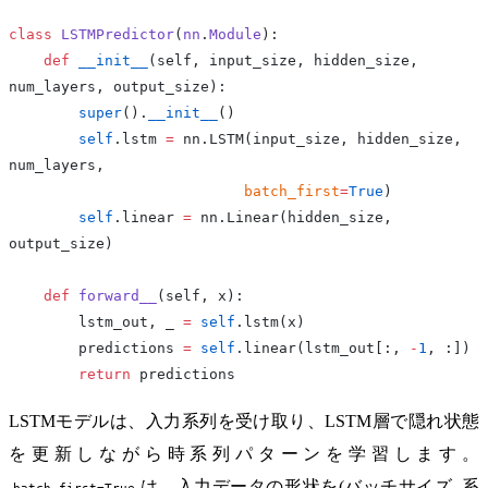
class
 LSTMPredictor
(
nn
.
Module
):
    def
 __init__
(self, input_size, hidden_size, 
num_layers, output_size):
        super
().
__init__
()
        self
.lstm 
=
 nn.LSTM(input_size, hidden_size, 
num_layers, 
                           batch_first
=
True
)
        self
.linear 
=
 nn.Linear(hidden_size, 
output_size)
    def
 forward__
(self, x):
        lstm_out, _ 
=
 self
.lstm(x)
        predictions 
=
 self
.linear(lstm_out[:, 
-
1
, :])
        return
 predictions
LSTMモデルは、入力系列を受け取り、LSTM層で隠れ状態
を更新しながら時系列パターンを学習します。
は、入力データの形状を(バッチサイズ, 系