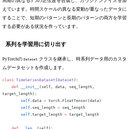
周期の異なる3つの正弦波を合成し、ガウシアンノイズを加
えています。時間スケールの異なる変動が重なったデータに
することで、短期のパターンと長期のパターンの両方を学習
する必要がある状況を作っています。
系列を学習用に切り出す
PyTorchの
クラスを継承し、時系列データ用のカスタ
Dataset
ムデータセットを作成します。
class
 TimeSeriesDataset
(
Dataset
):
    def
 __init__
(self, data, seq_length, 
target_length):
        self
.data 
=
 torch.FloatTensor(data)
        self
.seq_length 
=
 seq_length
        self
.target_length 
=
 target_length
    def
 __len__
(self):