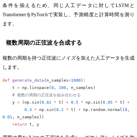
条件を揃えるため、同じ人工データに対してLSTMと
TransformerをPyTorchで実装し、予測精度と計算時間を測り
ます。
複数周期の正弦波を合成する
複数の周期を持つ正弦波にノイズを加えた人工データを生成
します。
def
 generate_data
(n_samples
=
1000
):
    t 
=
 np.linspace(
0
, 
100
, n_samples)
    # 複数の周期の正弦波を組み合わせる
    y 
=
 (np.sin(
0.02
 *
 t) 
+
 0.5
 *
 np.sin(
0.05
 *
 t) 
+
         0.3
 *
 np.sin(
0.2
 *
 t) 
+
 np.random.normal(
0
, 
0.01
, n_samples))
    return
 t, y