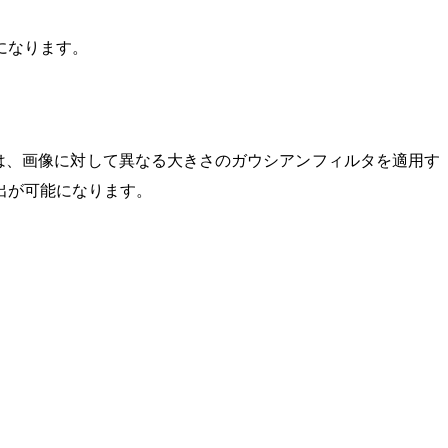
になります。
ケール空間とは、画像に対して異なる大きさのガウシアンフィルタを適用す
出が可能になります。
igma) - G(x,y,\sigma)) * I(x,y)