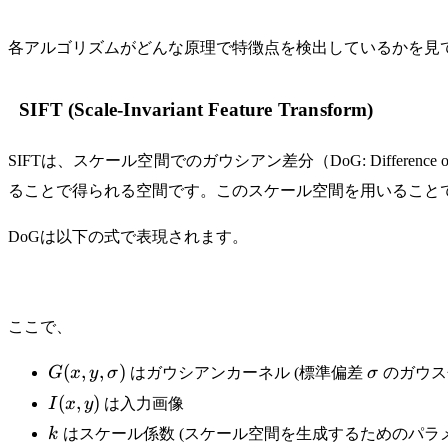
各アルゴリズムがどんな原理で特徴点を検出しているかを見
SIFT (Scale-Invariant Feature Transform)
SIFTは、スケール空間でのガウシアン差分（DoG: Differ
ることで得られる空間です。このスケール空間を用いること
DoGは以下の式で表現されます。
ここで、
G(x,y,\sigma)
\sigma
(
,
,
)
G
x
y
σ
はガウシアンカーネル (標準偏差
σ
のガウス
I(x,y)
(
,
)
I
x
y
は入力画像
k
k
はスケール係数 (スケール空間を生成するためのパラメ