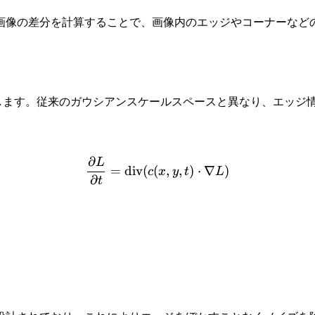
し画像の差分を計算することで、画像内のエッジやコーナーなど
出します。従来のガウシアンスケールスペースと異なり、エッジ
∂
L
\frac{\partial L}{\partial
=
div
(
(
,
,
)
⋅
∇
)
c
x
y
t
L
∂
t