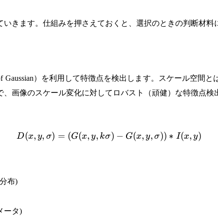
ていきます。仕組みを押さえておくと、選択のときの判断材料
ence of Gaussian）を利用して特徴点を検出します。ス
で、画像のスケール変化に対してロバスト（頑健）な特徴点検
(
,
,
)
=
(
(
,
,
D(x,y,\sigma) = (G(x,y,k\s
)
−
(
,
,
))
∗
(
,
)
D
x
y
σ
G
x
y
k
σ
G
x
y
σ
I
x
y
分布)
ータ)