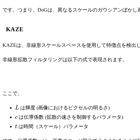
です。つまり、DoGは、異なるスケールのガウシアンぼか
KAZE
KAZEは、非線形スケールスペースを使用して特徴点を検
非線形拡散フィルタリングは以下の式で表現されます。
ここで、
L
L
は輝度 (画像におけるピクセルの明るさ)
c
c
は伝導係数 (拡散の速さを制御するパラメータ)
t
t
は時間（スケール）パラメータ
c