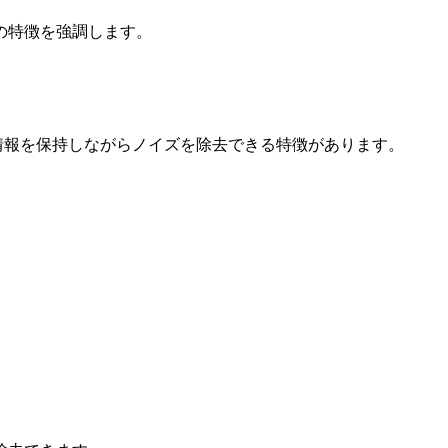
の特徴を強調します。
情報を保持しながらノイズを除去できる特徴があります。
 t} = \text{div}(c(x,y,t) \cdot \nabla L)