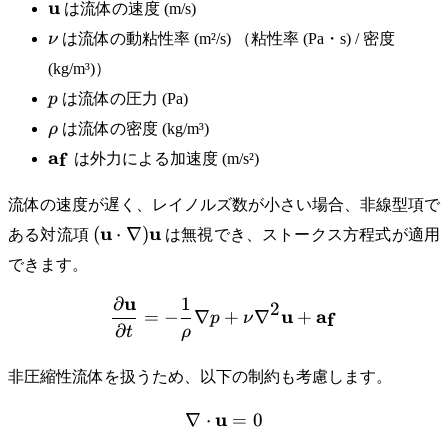
\mathbf{u}
u
は流体の速度 (m/s)
\nu
ν
は流体の動粘性率 (m²/s) （粘性率 (Pa・s) / 密度
(kg/m³)）
p
p
は流体の圧力 (Pa)
\rho
ρ
は流体の密度 (kg/m³)
\mathbf{a_f}
a
f
は外力による加速度 (m/s²)
流体の速度が遅く、レイノルズ数が小さい場合、非線型項で
(\mathbf{u}
u
u
(
⋅
∇
)
ある対流項
は無視でき、ストークス方程式が適用
\cdot
できます。
\nabla)
\mathbf{u}
u
∂
1
\frac{\partial \mathbf{u
2
u
a
=
−
∇
+
∇
+
f
p
ν
∂
t
ρ
非圧縮性流体を扱うため、以下の制約も考慮します。
u
\nabla \cdot \mathbf{u} 
∇
⋅
=
0