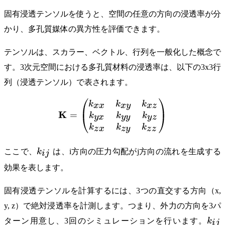
固有浸透テンソルを使うと、空間の任意の方向の浸透率が分
かり、多孔質媒体の異方性を評価できます。
テンソルは、スカラー、ベクトル、行列を一般化した概念で
す。3次元空間における多孔質材料の浸透率は、以下の3x3行
列（浸透テンソル）で表されます。
\mathbf{K} = \begin{pmat
k
k
k
xx
x
y
x
z
K
=
k
k
k
y
x
y
y
y
z
k
k
k
z
x
z
y
z
z
k_{ij}
ここで、
k
は、i方向の圧力勾配がj方向の流れを生成する
ij
効果を表します。
固有浸透テンソルを計算するには、3つの直交する方向（x,
y, z）で絶対浸透率を計測します。つまり、外力の方向を3パ
k_{i
ターン用意し、3回のシミュレーションを行います。
k
ij