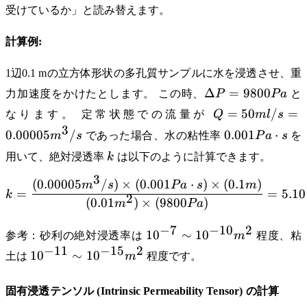
受けているか」と読み替えます。
計算例:
1辺0.1 mの立方体形状の多孔質サンプルに水を浸透させ、重
\Delta
Δ
=
9800
力加速度をかけたとします。 この時、
P
P
a
と
P =
Q = 50
=
50
/
=
なります。 定常状態での流量が
Q
m
l
s
9800
ml/s =
3
0.001
0.00005
/
0.001
⋅
m
s
であった場合、水の粘性率
P
a
s
を
Pa
0.00005
Pa
k
用いて、絶対浸透率
k
は以下のように計算できます。
m^3/s
\cdot
3
s
(
0.00005
/
)
×
(
0.001
⋅
)
×
(
0.1
)
k = \frac{(0.00005 m^3/s)
m
s
P
a
s
m
=
=
5.10
k
2
(
0.01
)
×
(
9800
)
m
P
a
−
7
−
10
2
10^{-7}
1
0
∼
1
0
参考：砂利の絶対浸透率は
m
程度、粘
\sim
−
11
−
15
2
10^{-11}
1
0
∼
1
0
土は
m
程度です。
10^{-10}
\sim
m^2
10^{-15}
固有浸透テンソル (Intrinsic Permeability Tensor) の計算
m^2