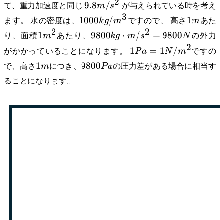
2
9.8
9.8
/
て、重力加速度と同じ
m
s
が与えられている時を考え
m/s^2
3
1000
1
1000
/
1
ます。 水の密度は、
k
g
m
ですので、 高さ
m
あた
kg/m^3
m
2
2
1
9800
1
9800
⋅
/
=
9800
り、面積
m
あたり、
k
g
m
s
N
の外力
m^2
kg
2
1
1
=
1
/
がかかっていることになります。
P
a
N
m
ですの
\cdot
Pa
1
9800
1
9800
で、高さ
m
につき、
P
a
の圧力差がある場合に相当す
m/s^2
= 1
m
Pa
=
ることになります。
N /
9800
m^2
N