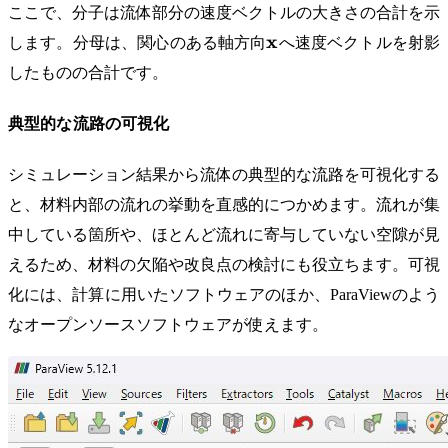
ここで、分子は流体部分の速度ベクトルの大きさの合計を示
\mathbf{x}
x
します。分母は、関心のある軸方向
へ速度ベクトルを射影
したものの合計です。
典型的な流路の可視化
シミュレーション結果から流体の典型的な流路を可視化する
と、材料内部の流れの挙動を直感的につかめます。流れが集
中している箇所や、ほとんど流れに寄与していない空隙が見
えるため、材料の欠陥や改良点の検討にも役立ちます。可視
化には、計算に用いたソフトウェアのほか、ParaViewのよう
なオープンソースソフトウェアが使えます。