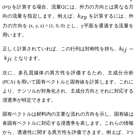
(i≠j) を計算する場合、流量Qには、外力の方向とは異なる方
k_{xy}
向の流量を指定します。例えば、
k
を計算するには、外
x
y
力の方向を (x, y, z) = (1, 0, 0) とし、y平面を通過する流量を
用います。
k_{ij}
=
正しく計算されていれば、この行列は対称性を持ち、
k
ij
=
k
となります。
j
i
k_{ji}
次に、多孔質媒体の異方性を評価するため、主成分分析
(PCA) を用いて固有ベクトルと固有値を計算します。これに
より、テンソルが対角化され、主成分方向とそれに対応する
浸透率が特定できます。
固有ベクトルは材料内の主要な流れの方向を示し、固有値は
各固有ベクトルに対応する浸透率を表します。これらの情報
から、透過性に関する異方性を評価できます。例えば、3つ