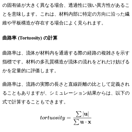
の固有値が大きく異なる場合、透過性に強い異方性があるこ
とを意味します。これは、材料内部に特定の方向に沿った繊
維や平板構造が存在する場合によく見られます。
曲路率 (Tortuosity) の計算
曲路率は、流体が材料内を通過する際の経路の複雑さを示す
指標です。材料の多孔質構造が流体の流れをどれだけ妨げる
かを定量的に評価します。
曲路率は、流路の実際の長さと直線距離の比として定義され
ることもありますが、シミュレーション結果からは、以下の
式で計算することもできます。
u
∣
∣
∑
tortuosity = \frac{\sum 
=
t
or
t
u
os
i
t
y
u
x
⋅
∑