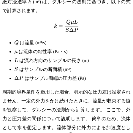
k
絶対浸透率
k
(m²) は、ダルシーの法則に基づき、以下の式
で計算されます。
Q
μL
k = \frac{Q \mu L}{S \De
=
k
Δ
S
P
Q
Q
は流量 (m³/s)
\mu
μ
は流体の粘性率 (Pa・s)
L
L
は流れ方向のサンプルの長さ (m)
S
S
はサンプルの断面積 (m²)
\Delta
Δ
P
はサンプル両端の圧力差 (Pa)
P
周期的境界条件を適用した場合、明示的な圧力差は設定され
ません。一定の外力をかけ続けたときに、流量が収束する値
を観察して、ダルシーの法則から計算します。 ここで、外
力と圧力差の関係について説明します。 簡単のため、流体
として水を想定します。流体部分に外力による加速度とし