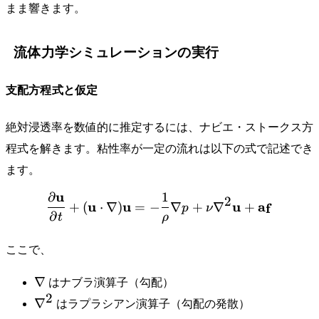
まま響きます。
流体力学シミュレーションの実行
支配方程式と仮定
絶対浸透率を数値的に推定するには、ナビエ・ストークス方
程式を解きます。粘性率が一定の流れは以下の式で記述でき
ます。
u
∂
1
\frac{\partial \mathbf{u
2
u
u
u
a
+
(
⋅
∇
)
=
−
∇
+
∇
+
f
p
ν
∂
t
ρ
ここで、
\nabla
∇
はナブラ演算子（勾配）
2
\nabla^2
∇
はラプラシアン演算子（勾配の発散）